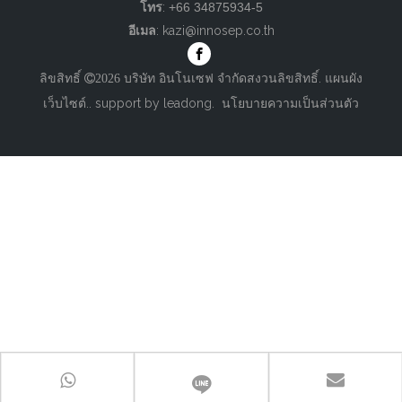
โทร
:
+66 34875934-5
อีเมล
:
kazi@innosep.co.th
ลิขสิทธิ์
บริษัท อินโนเซฟ จำกัดสงวนลิขสิทธิ์.
แผนผัง

2026
เว็บไซต์
.. support by
leadong
.
นโยบายความเป็นส่วนตัว