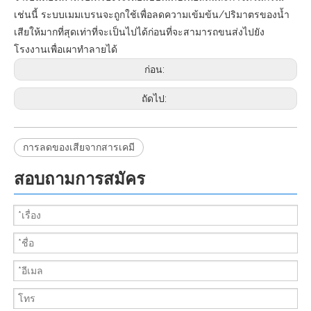
เช่นนี้ ระบบเมมเบรนจะถูกใช้เพื่อลดความเข้มข้น/ปริมาตรของน้ำ
เสียให้มากที่สุดเท่าที่จะเป็นไปได้ก่อนที่จะสามารถขนส่งไปยัง
โรงงานเพื่อเผาทำลายได้
ก่อน:
ถัดไป:
การลดของเสียจากสารเคมี
สอบถามการสมัคร