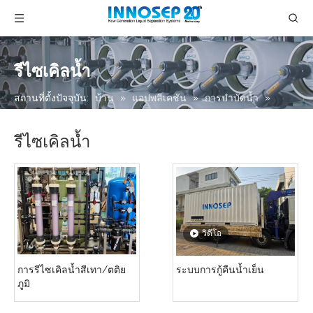
รีไซเคิลน้ำ
สถานที่ตั้งปัจจุบัน:
บ้าน
»
แอปพลิเคชัน
»
การบำบัดน้ำ
»
รีไซเคิลน้ำ
รีไซเคิลน้ำ
วิดีโอ
การรีไซเคิลน้ำสีเทา/ตติย
ระบบการกู้คืนน้ำเย็น
ภูมิ