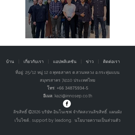
บ้าน
|
เกี่ยวกับเรา
|
แอปพลิเคชัน
|
ข่าว
|
ติดต่อเรา
ที่อยู่: 25/12 หมู่ 12 ถ.พุทธสาคร ต.สวนหลวง อ.กระทุ่มแบน
สมุทรสาคร 74110 ประเทศไทย
โทร
:
+66 34875934-5
อีเมล
:
kazi@innosep.co.th
ลิขสิทธิ์
บริษัท อินโนเซฟ จำกัดสงวนลิขสิทธิ์.
แผนผัง

2026
เว็บไซต์
.. support by
leadong
.
นโยบายความเป็นส่วนตัว