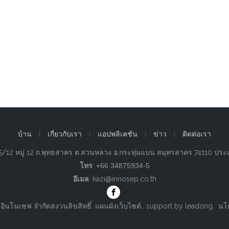
บ้าน
|
เกี่ยวกับเรา
|
แอปพลิเคชัน
|
ข่าว
|
ติดต่อเรา
่: 25/12 หมู่ 12 ถ.พุทธสาคร ต.สวนหลวง อ.กระทุ่มแบน สมุทรสาคร 74110 ปร
โทร
:
+66 34875934-5
อีเมล
:
kazi@innosep.co.th
 อินโนเซฟ จำกัดสงวนลิขสิทธิ์.
แผนผังเว็บไซต์
.. support by
leadong
.
นโ