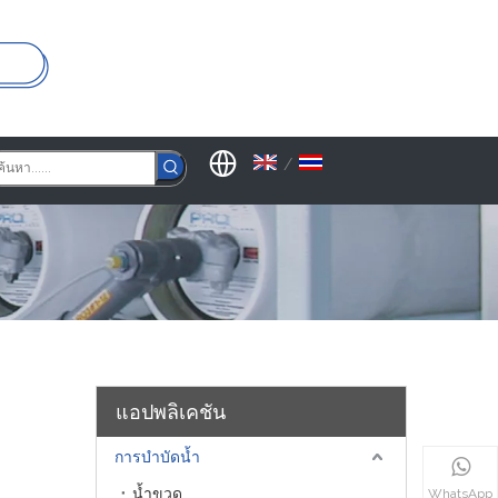
/
แอปพลิเคชัน
การบำบัดน้ำ
น้ำขวด
WhatsApp